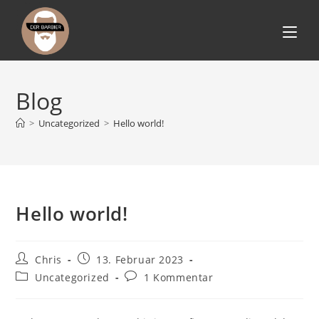
Zum
Inhalt
springen
Blog
>
Uncategorized
>
Hello world!
Hello world!
Beitrags-
Beitrag
Chris
13. Februar 2023
Autor:
veröffentlicht:
Beitrags-
Beitrags-
Uncategorized
1 Kommentar
Kategorie:
Kommentare: