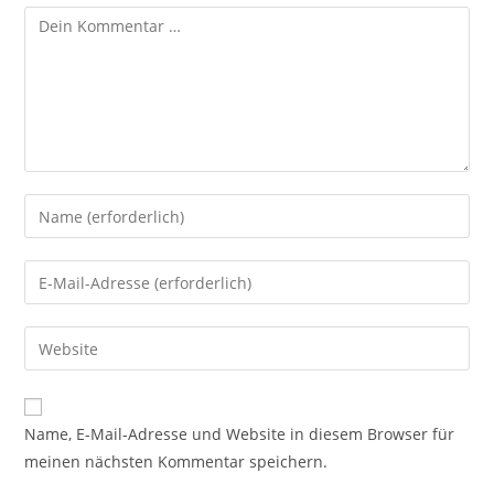
Kommentar
Gib
deinen
Namen
Gib
oder
deine
Benutzernamen
E-
Gib
zum
Mail-
deine
Kommentieren
Adresse
Website-
ein
zum
URL
Name, E-Mail-Adresse und Website in diesem Browser für
Kommentieren
ein
meinen nächsten Kommentar speichern.
ein
(optional)